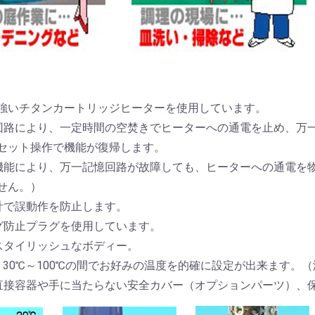
強いチタンカートリッジヒーターを使用しています。
回路により、一定時間の空焚きでヒーターへの通電を止め、万
セット操作で機能が復帰します。
機能により、万一記憶回路が故障しても、ヒーターへの通電を
せん。）
計で誤動作を防止します。
グ防止プラグを使用しています。
スタイリッシュなボディー。
より30℃～100℃の間でお好みの温度を的確に設定が出来ます。
直接容器や手に当たらない安全カバー（オプションパーツ）、