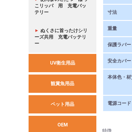
こリッパ 用 充電バッ
テリー
寸法
重量
ぬくさに首ったけシリ
ーズ共用 充電バッテリ
ー
保護ラバー
安全カバー
UV衛生用品
本体色・材
観賞魚用品
電源コード
ペット用品
OEM
特徴