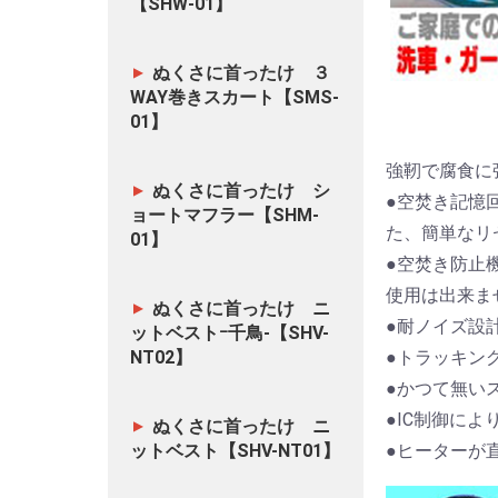
【SHW-01】
ぬくさに首ったけ ３
WAY巻きスカート【SMS-
01】
強靭で腐食に
ぬくさに首ったけ シ
●空焚き記憶
ョートマフラー【SHM-
た、簡単なリ
01】
●空焚き防止
使用は出来ま
ぬくさに首ったけ ニ
●耐ノイズ設
ットベストｰ千鳥-【SHV-
NT02】
●トラッキン
●かつて無い
●IC制御に
ぬくさに首ったけ ニ
ットベスト【SHV-NT01】
●ヒーターが