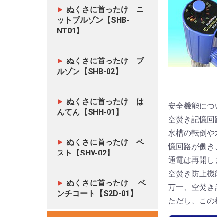
ぬくさに首ったけ ニ
ットブルゾン【SHB-
NT01】
ぬくさに首ったけ ブ
ルゾン【SHB-02】
ぬくさに首ったけ は
安全機能につ
んてん【SHH-01】
空焚き記憶回
水槽の転倒や
ぬくさに首ったけ ベ
憶回路が働き
スト【SHV-02】
通電は再開し
空焚き防止機
ぬくさに首ったけ ベ
万一、空焚き
ンチコート【S2D-01】
ただし、この