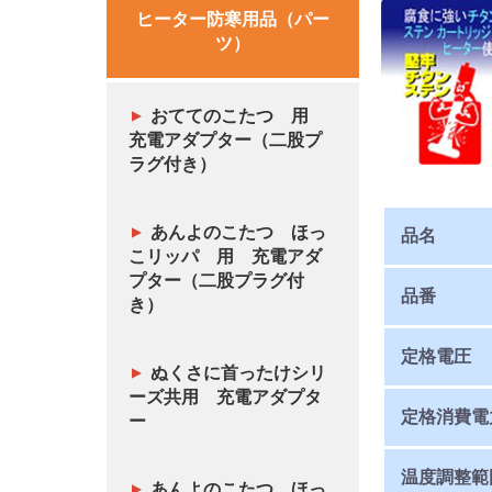
ヒーター防寒用品（パー
ツ）
おててのこたつ 用
充電アダプター（二股プ
ラグ付き）
あんよのこたつ ほっ
品名
こリッパ 用 充電アダ
プター（二股プラグ付
品番
き）
定格電圧
ぬくさに首ったけシリ
ーズ共用 充電アダプタ
定格消費電
ー
温度調整範
あんよのこたつ ほっ