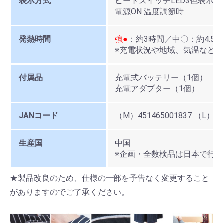
表示方式
ヒートスイッチLED3色表示（
電源ON 温度調節時
発熱時間
強●
：約3時間／中〇：約4.5
※充電状況や地域、気温など
付属品
充電式バッテリー（1個）
充電アダプター（1個）
JANコード
（M）451465001837 （L）45
生産国
中国
※企画・全数検品は日本で行
★製品改良のため、仕様の一部を予告なく変更すること
がありますのでご了承ください。