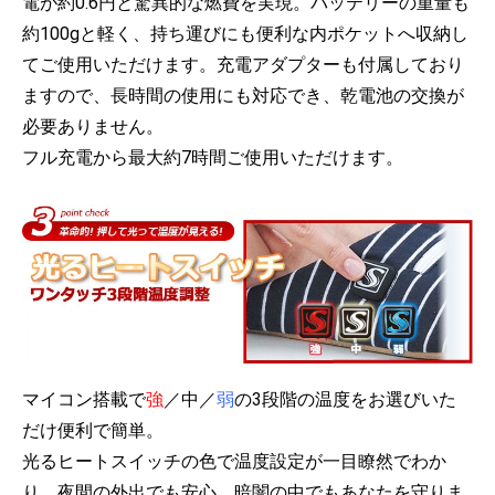
電が約0.6円と驚異的な燃費を実現。バッテリーの重量も
約100gと軽く、持ち運びにも便利な内ポケットへ収納し
てご使用いただけます。充電アダプターも付属しており
ますので、長時間の使用にも対応でき、乾電池の交換が
必要ありません。
フル充電から最大約7時間ご使用いただけます。
マイコン搭載で
強
／中／
弱
の3段階の温度をお選びいた
だけ便利で簡単。
光るヒートスイッチの色で温度設定が一目瞭然でわか
り、夜間の外出でも安心。暗闇の中でもあなたを守りま