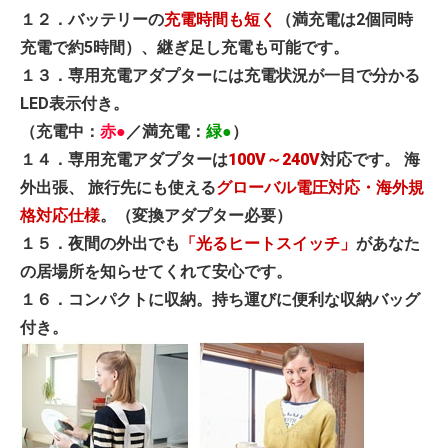
１２．バッテリーの
充電時間も短く
（満充電は2個同時
充電で約5時間）、継ぎ足し充電も可能です。
１３．専用充電アダプターには充電状況が一目で分かる
LED表示付き。
（充電中：
赤●
／満充電：
緑●
）
１４．専用充電アダプターは
100V～240V
対応です。 海
外出張、 旅行先にも使える
グローバル電圧対応・海外規
格対応仕様
。（変換アダプター必要）
１５．夜間の外出でも
「光るヒートスイッチ」
があなた
の居場所を知らせてくれて安心です。
１６．コンパクトに収納。持ち運びに便利な収納バッグ
付き。