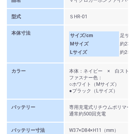
品名
マイクロカーボンファイバー
型式
ＳHR-01
本体寸法
サイズ/cm
足サ
Mサイズ
約23～
Lサイズ
約25～
カラー
本体：ネイビー × 白スト
ファスナー色：
○ホワイト（Mサイズ）
●ブラック（Lサイズ）
バッテリー
専用充電式リチウムポリマーバッテリ
通常約500回充電
バッテリー寸法
W37×D84×H11（mm）