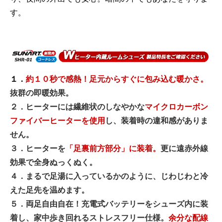
す。
１．
約１０秒で感熱！足元からすぐに包み込む暖かさ。
抜群の即暖効果。
２．ヒーターには繊維状のしなやかな
マイクロカーボン
ファイバーヒーターを使用
し、装着時の違和感がありま
お買い物を続ける
カートへ進む
せん。
３．ヒーターを
「足裏前方部分」に装着。
更に遠赤外線
効果で全身ぬっくぬく。
４．まるで足湯に入っているかのように、じわじわと冷
えた足先を温めます。
５．両足自由自在！充電式バッテリーをシューズ内に装
着し、家中歩き回れるストレスフリー仕様。
余分な配線