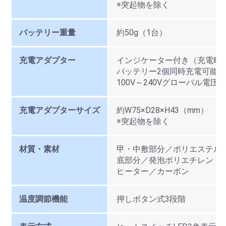
※突起物を除く
バッテリー重量
約50g（1台）
充電アダプター
インジケーター付き（充電時
バッテリー2個同時充電可能
100V～240Vグローバル電
充電アダプターサイズ
約W75×D28×H43（mm）
※突起物を除く
材質・素材
甲・中敷部分／ポリエステ
底部分／発泡ポリエチレン
ヒーター／カーボン
温度調節機能
押しボタン式3段階