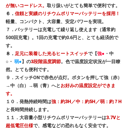
が無いコードレス。
取り扱いがとても簡単で便利です。
６．
信頼と実績のリチウムポリマーバッテリーを採用！
軽量、コンパクト、大容量、安定パワーを実現。
７．バッテリーは充電して繰り返し使えます（通常約
500回充電）。1回の充電で約0.6円と、とても経済的で
す。
８．
足元に装着した光るヒートスイッチ
で【
強●
・中
○・
弱●
】の
3段階温度調節
。色で温度設定状況が一目瞭
然。とても便利です。
９．
スイッチONで赤色が点灯。ボタンを押して強（赤）
→中（白）→弱（青）へと
お好みの温度設定ができま
す。
１０．発熱持続時間は
強：約3H／中：約5H／弱：約７H
と長時間持続します。
１１．大容量小型リチウムポリマーバッテリーは
3.7Vと
超低電圧仕様
で、感電などの恐れもなく安全です。