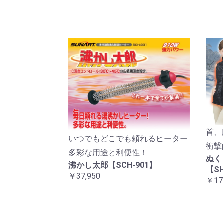
首、
いつでもどこでも頼れるヒーター
衝撃
多彩な用途と利便性！
ぬく
沸かし太郎【SCH-901】
【SH
￥37,950
￥17